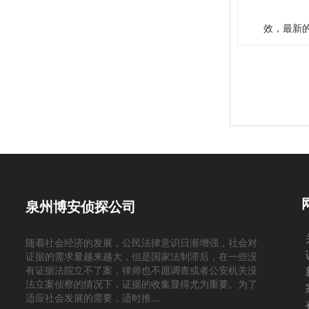
效，最新
泉州博安侦探公司
随着社会经济的发展，公民法律意识日渐增强，社会对
证据的需求量越来越大，但是国家法制滞后，在一些没
有证据法院立不了案，律师也不愿调查或者公安机关没
法立案侦察的情况下，证据的收集显得尤为重要。为了
适应社会发展的需要，适时推...